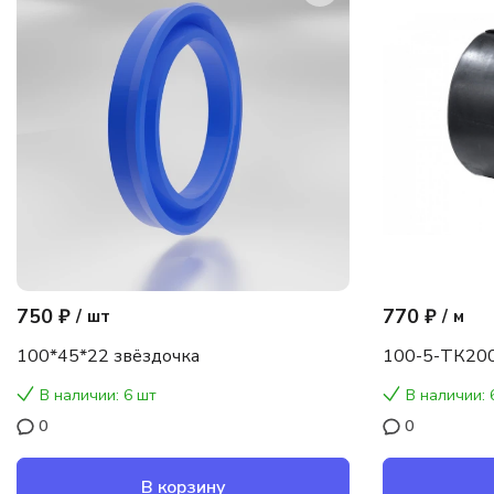
750 ₽
770 ₽
/
шт
/
м
100*45*22 звёздочка
100-5-ТК200
В наличии: 6 шт
В наличии: 
0
0
В корзину