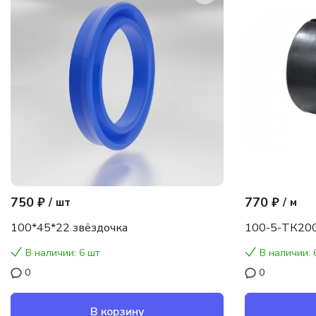
750 ₽
770 ₽
/
шт
/
м
100*45*22 звёздочка
100-5-ТК200
В наличии: 6 шт
В наличии: 
0
0
В корзину