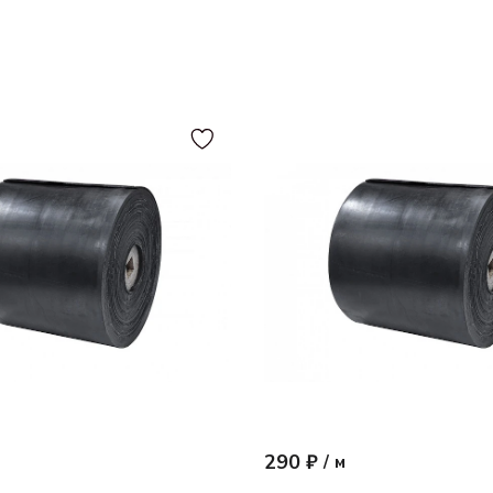
290 ₽
/
м