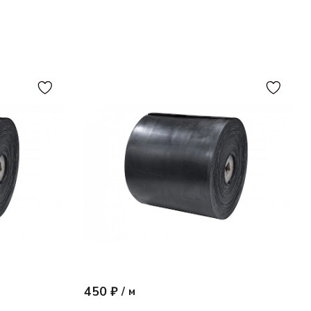
450 ₽
/
м