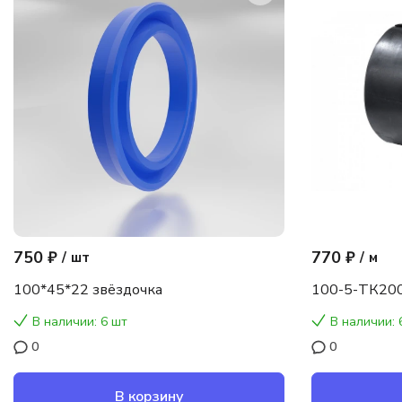
750 ₽
770 ₽
/
шт
/
м
100*45*22 звёздочка
100-5-ТК200
В наличии: 6 шт
В наличии: 
0
0
В корзину