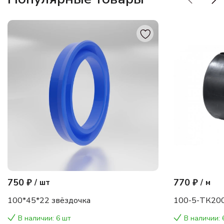
750 ₽
770 ₽
/
шт
/
м
100*45*22 звёздочка
100-5-ТК200
В наличии: 6 шт
В наличии: 