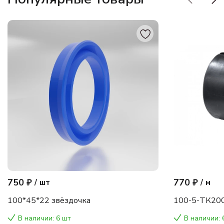
750 ₽
770 ₽
/
шт
/
м
100*45*22 звёздочка
100-5-ТК200
В наличии: 6 шт
В наличии: 