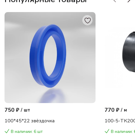
750 ₽
770 ₽
/
шт
/
м
100*45*22 звёздочка
100-5-ТК200
В наличии: 6 шт
В наличии: 