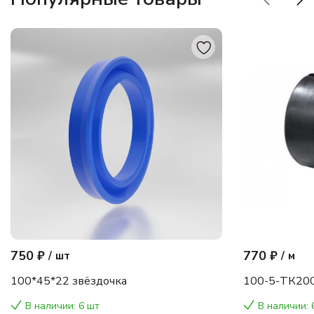
750 ₽
770 ₽
/
шт
/
м
100*45*22 звёздочка
100-5-ТК200
В наличии: 6 шт
В наличии: 