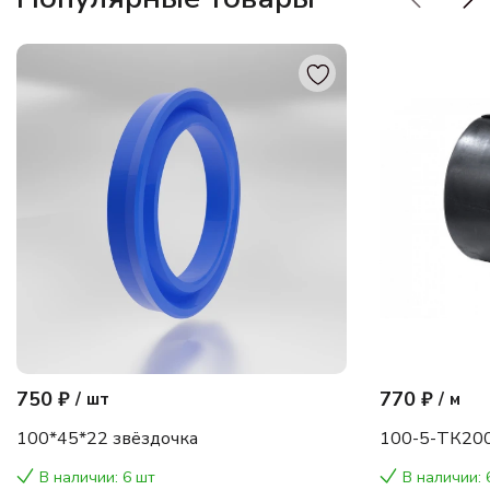
750 ₽
770 ₽
/
шт
/
м
100*45*22 звёздочка
100-5-ТК200
В наличии: 6 шт
В наличии: 