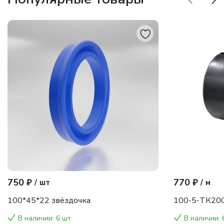
750 ₽
770 ₽
/
шт
/
м
100*45*22 звёздочка
100-5-ТК200
В наличии: 6 шт
В наличии: 