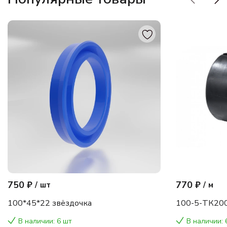
750 ₽
770 ₽
/
шт
/
м
100*45*22 звёздочка
100-5-ТК200
В наличии: 6 шт
В наличии: 