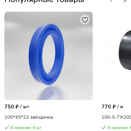
750 ₽
770 ₽
/
шт
/
м
100*45*22 звёздочка
100-5-ТК200
В наличии: 6 шт
В наличии: 