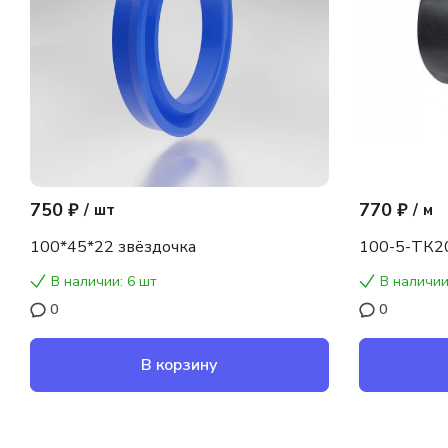
750 ₽
770 ₽
/
шт
/
м
100*45*22 звёздочка
100-5-ТК2
В наличии: 6 шт
В наличии
0
0
В корзину