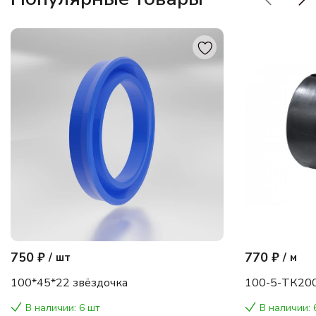
750 ₽
770 ₽
/
шт
/
м
100*45*22 звёздочка
100-5-ТК200
В наличии: 6 шт
В наличии: 