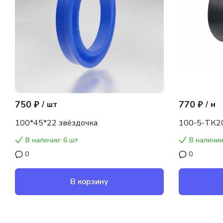
750 ₽
770 ₽
/
шт
/
м
100*45*22 звёздочка
100-5-ТК2
В наличии: 6 шт
В наличии
0
0
В корзину