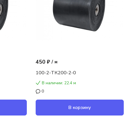
450 ₽
/
м
100-2-ТК200-2-0
В наличии: 22.4 м
0
В корзину