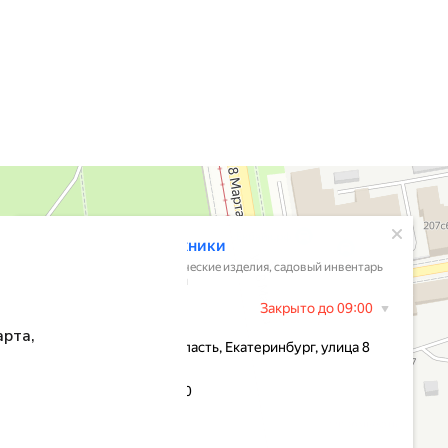
арта,