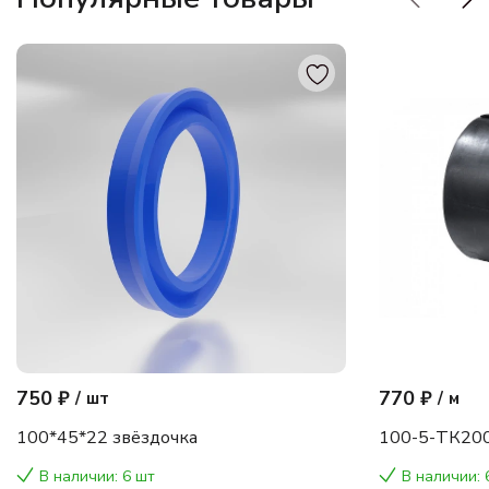
750 ₽
770 ₽
/
шт
/
м
100*45*22 звёздочка
100-5-ТК200
В наличии: 6 шт
В наличии: 