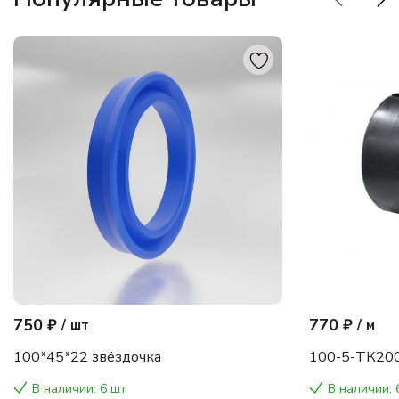
750 ₽
770 ₽
/
шт
/
м
100*45*22 звёздочка
100-5-ТК200
В наличии: 6 шт
В наличии: 