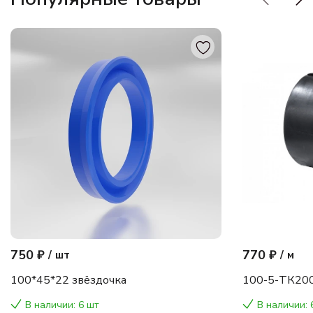
750 ₽
770 ₽
/
шт
/
м
100*45*22 звёздочка
100-5-ТК200
В наличии: 6 шт
В наличии: 