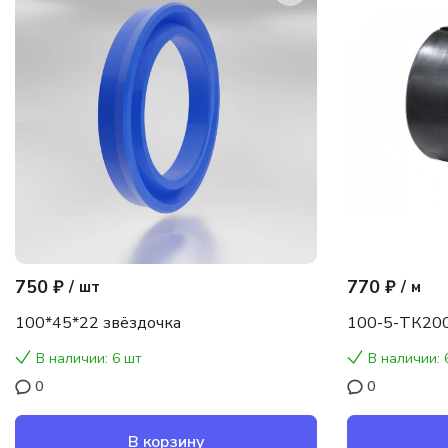
750 ₽
770 ₽
/
шт
/
м
100*45*22 звёздочка
100-5-ТК200
В наличии: 6 шт
В наличии: 
0
0
В корзину