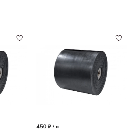
450 ₽
/
м