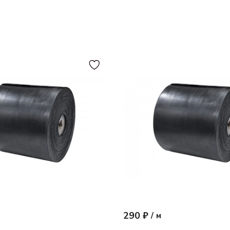
290 ₽
/
м