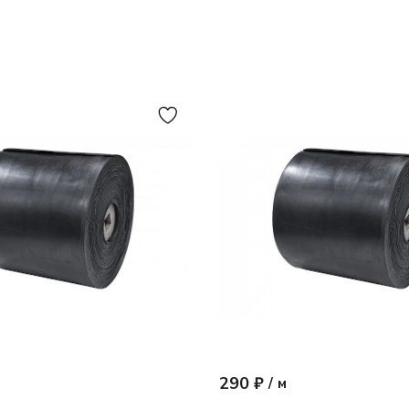
290 ₽
/
м