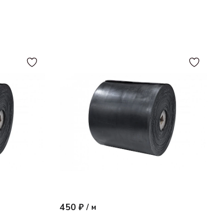
450 ₽
/
м