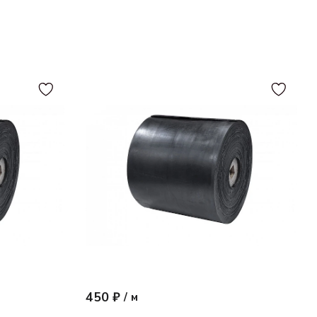
450 ₽
/
м