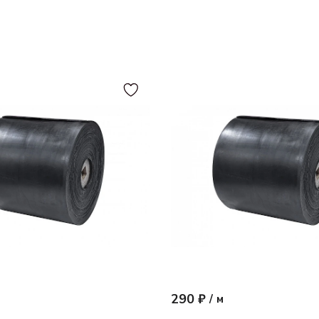
290 ₽
/
м