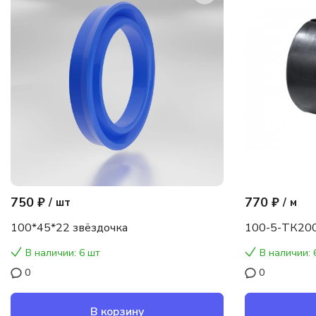
750 ₽
770 ₽
/
шт
/
м
100*45*22 звёздочка
100-5-ТК200
В наличии: 6 шт
В наличии: 
0
0
В корзину