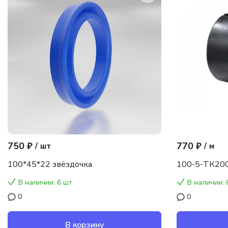
750 ₽
770 ₽
/
шт
/
м
100*45*22 звёздочка
100-5-ТК200
В наличии: 6 шт
В наличии: 
0
0
В корзину