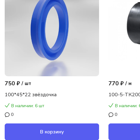
750 ₽
770 ₽
/
шт
/
м
100*45*22 звёздочка
100-5-ТК200
В наличии: 6 шт
В наличии: 
0
0
В корзину