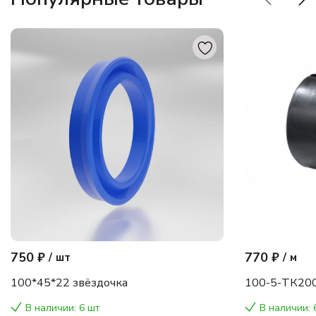
750 ₽
770 ₽
/
шт
/
м
100*45*22 звёздочка
100-5-ТК200
В наличии: 6 шт
В наличии: 