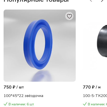
750 ₽
770 ₽
/
шт
/
м
100*45*22 звёздочка
100-5-ТК200
В наличии: 6 шт
В наличии: 