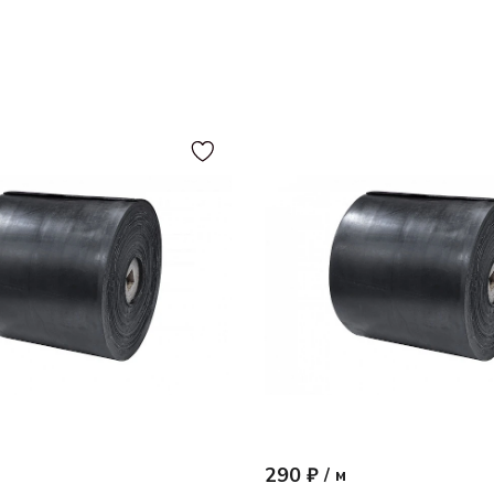
290 ₽
/
м