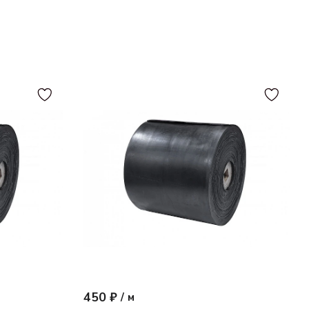
450 ₽
/
м