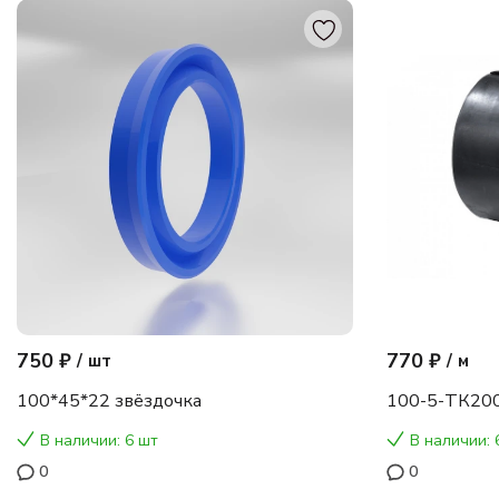
750 ₽
770 ₽
/
шт
/
м
100*45*22 звёздочка
100-5-ТК200
В наличии: 6 шт
В наличии: 
0
0