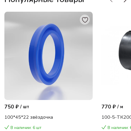
750 ₽
770 ₽
/
шт
/
м
100*45*22 звёздочка
100-5-ТК200
В наличии: 6 шт
В наличии: 