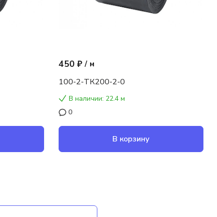
450 ₽
/
м
100-2-ТК200-2-0
В наличии: 22.4 м
0
В корзину