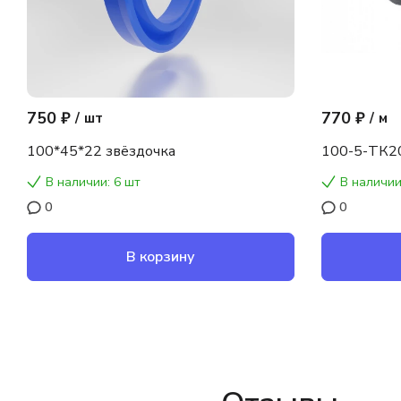
750 ₽
770 ₽
/
шт
/
м
100*45*22 звёздочка
100-5-ТК2
В наличии: 6 шт
В наличии
0
0
В корзину