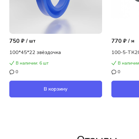
750 ₽
770 ₽
/
шт
/
м
100*45*22 звёздочка
100-5-ТК2
В наличии: 6 шт
В наличии
0
0
В корзину