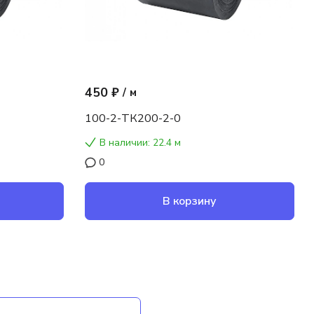
450 ₽
/
м
100-2-ТК200-2-0
В наличии: 22.4 м
0
В корзину