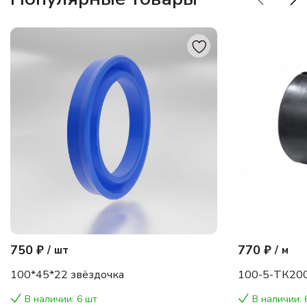
750 ₽
770 ₽
/
шт
/
м
100*45*22 звёздочка
100-5-ТК200
В наличии: 6 шт
В наличии: 