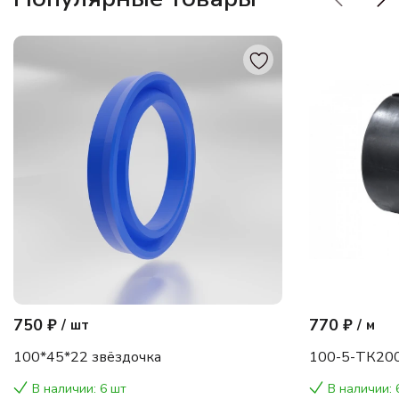
750 ₽
770 ₽
/
шт
/
м
100*45*22 звёздочка
100-5-ТК200
В наличии: 6 шт
В наличии: 