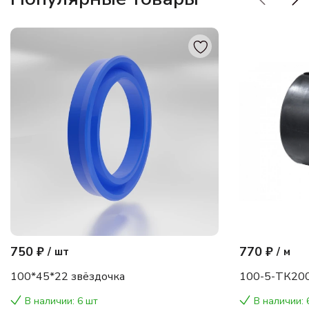
750 ₽
770 ₽
/
шт
/
м
100*45*22 звёздочка
100-5-ТК200
В наличии: 6 шт
В наличии: 