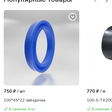
750 ₽
770 ₽
/
шт
/
м
100*45*22 звёздочка
100-5-ТК200
В наличии: 6 шт
В наличии: 