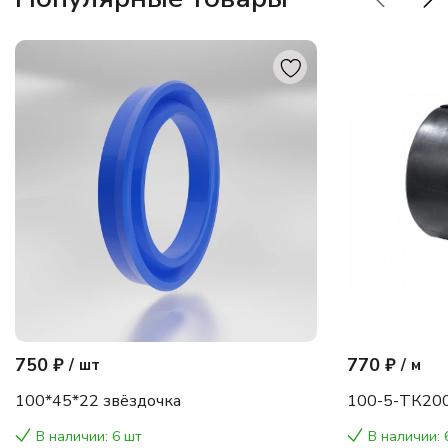
750 ₽
770 ₽
/
шт
/
м
100*45*22 звёздочка
100-5-ТК200
В наличии: 6 шт
В наличии: 