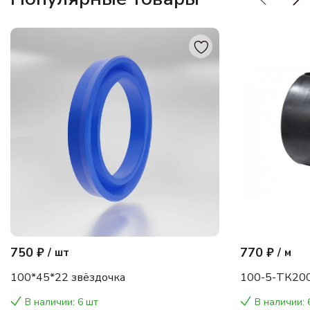
750 ₽
770 ₽
/
шт
/
м
100*45*22 звёздочка
100-5-ТК200
В наличии: 6 шт
В наличии: 