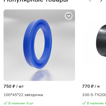
750 ₽
770 ₽
/
шт
/
м
100*45*22 звёздочка
100-5-ТК200
В наличии: 6 шт
В наличии: 