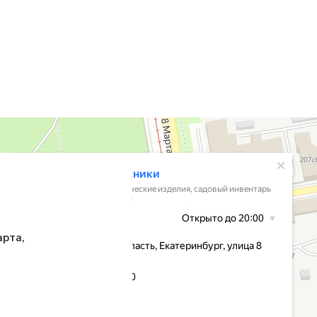
арта,