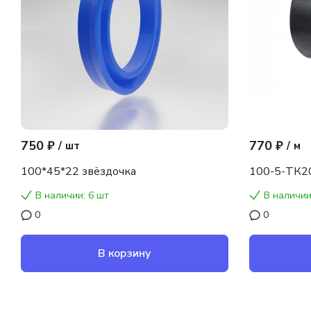
750 ₽
770 ₽
/
шт
/
м
100*45*22 звёздочка
100-5-ТК2
В наличии: 6 шт
В наличии
0
0
В корзину