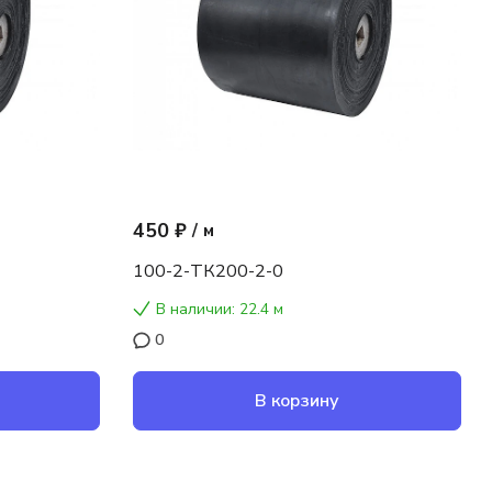
450 ₽
/
м
100-2-ТК200-2-0
В наличии: 22.4 м
0
В корзину