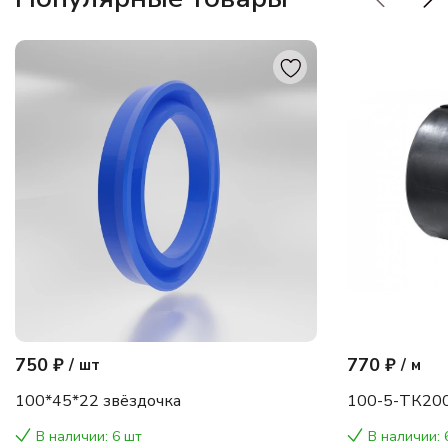
750 ₽
770 ₽
/
шт
/
м
100*45*22 звёздочка
100-5-ТК200
В наличии: 6 шт
В наличии: 